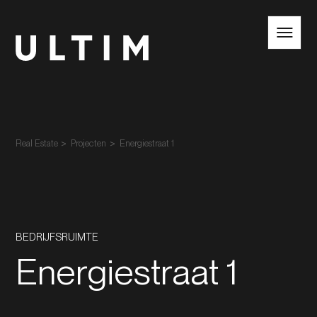
NL
EN
Real Estate
Projecten
Energiestraat 1
BEDRIJFSRUIMTE
Energiestraat 1