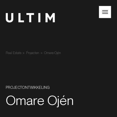
NL
EN
Real Estate
Projecten
Omare Ojén
PROJECTONTWIKKELING
Omare Ojén